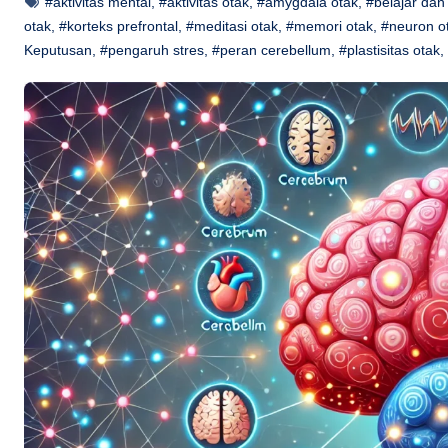
#aktivitas mental
,
#aktivitas otak
,
#amygdala otak
,
#belajar dan
otak
,
#korteks prefrontal
,
#meditasi otak
,
#memori otak
,
#neuron o
Keputusan
,
#pengaruh stres
,
#peran cerebellum
,
#plastisitas otak
,