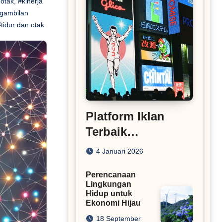
otak
,
#kinerja
gambilan
#tidur dan otak
Platform Iklan
Terbaik
Rekomendasi
4 Januari 2026
Situs Pasang Iklan
Perencanaan
Lingkungan
Hidup untuk
Ekonomi Hijau
18 September