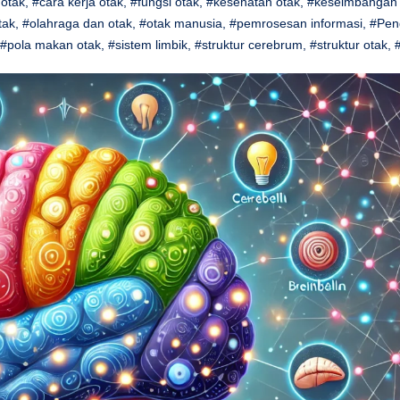
 otak
,
#cara kerja otak
,
#fungsi otak
,
#kesehatan otak
,
#keseimbangan 
tak
,
#olahraga dan otak
,
#otak manusia
,
#pemrosesan informasi
,
#Pen
#pola makan otak
,
#sistem limbik
,
#struktur cerebrum
,
#struktur otak
,