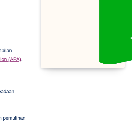
mbilan
ion (APA)
.
keadaan
an pemulihan