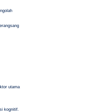
engolah
merangsang
aktor utama
 kognitif.