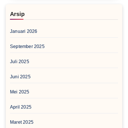
Arsip
Januari 2026
September 2025
Juli 2025
Juni 2025
Mei 2025
April 2025
Maret 2025