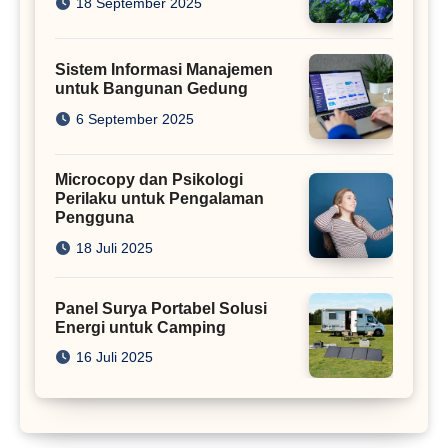
18 September 2025
Sistem Informasi Manajemen
untuk Bangunan Gedung
6 September 2025
Microcopy dan Psikologi
Perilaku untuk Pengalaman
Pengguna
18 Juli 2025
Panel Surya Portabel Solusi
Energi untuk Camping
16 Juli 2025