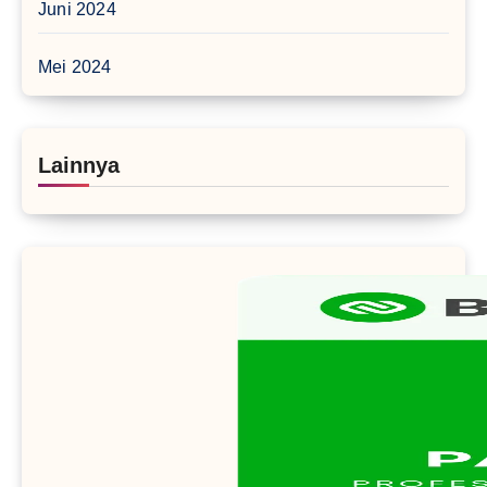
Juni 2024
Mei 2024
Lainnya