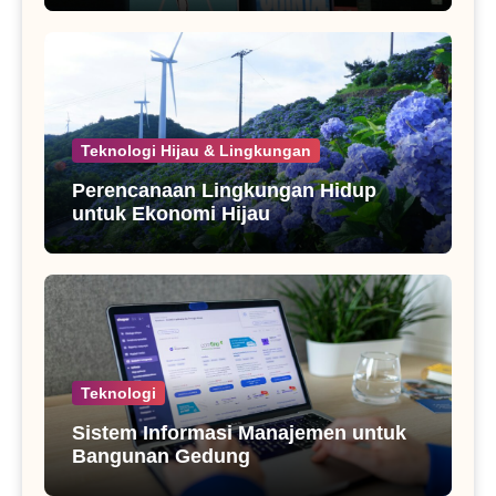
Teknologi Hijau & Lingkungan
Perencanaan Lingkungan Hidup
untuk Ekonomi Hijau
Teknologi
Sistem Informasi Manajemen untuk
Bangunan Gedung