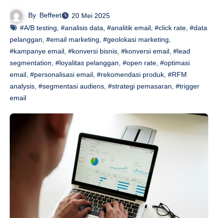
By
Beffeet
20 Mei 2025
#A/B testing
,
#analisis data
,
#analitik email
,
#click rate
,
#data
pelanggan
,
#email marketing
,
#geolokasi marketing
,
#kampanye email
,
#konversi bisnis
,
#konversi email
,
#lead
segmentation
,
#loyalitas pelanggan
,
#open rate
,
#optimasi
email
,
#personalisasi email
,
#rekomendasi produk
,
#RFM
analysis
,
#segmentasi audiens
,
#strategi pemasaran
,
#trigger
email