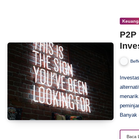
ini, ka
finansia
Keuang
P2P 
Inve
Beff
Investas
alterna
menarik
peminja
Banyak 
dan retu
pilih p
Baca 