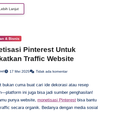
erilaku, atau demografi, lalu menyesuaikan konten
Lebih Lanjut
ebutuhan mereka. Personalisasi email juga jadi lebih
arena pesan yang dikirim benar-benar sesuai dengan
nya. Hasilnya? Tingkat keterlibatan lebih tinggi dan
 yang lebih baik.
an & Bisnis
tisasi Pinterest Untuk
katkan Traffic Website
eet
17 Mei 2025
Tidak ada komentar
t bukan cuma buat cari ide dekorasi atau resep
—platform ini juga bisa jadi sumber penghasilan!
amu punya website,
monetisasi Pinterest
bisa bantu
traffic secara organik. Bedanya dengan media sosial