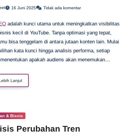
eet
16 Juni 2025
Tidak ada komentar
SEO
adalah kunci utama untuk meningkatkan visibilitas
isnis kecil di YouTube. Tanpa optimasi yang tepat,
mu bisa tenggelam di antara jutaan konten lain. Mulai
ilihan kata kunci hingga analisis performa, setiap
 menentukan apakah audiens akan menemukan
. Bisnis kecil bisa memanfaatkan strategi ini untuk
kau lebih banyak calon pelanggan tanpa biaya besar.
Lebih Lanjut
 ini akan membahas cara praktis mengoptimalkan video
 mulai dari teknik dasar hingga tips tingkat lanjut. Yuk,
anduannya agar kontenmu makin mudah ditemukan!
an & Bisnis
isis Perubahan Tren