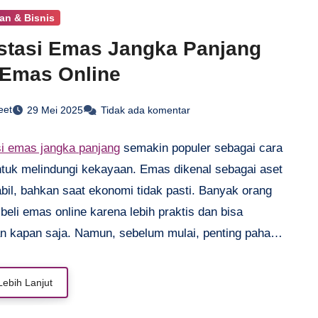
an & Bisnis
stasi Emas Jangka Panjang
 Emas Online
eet
29 Mei 2025
Tidak ada komentar
si emas jangka panjang
semakin populer sebagai cara
tuk melindungi kekayaan. Emas dikenal sebagai aset
bil, bahkan saat ekonomi tidak pasti. Banyak orang
beli emas online karena lebih praktis dan bisa
an kapan saja. Namun, sebelum mulai, penting pahami
 yang tepat agar keuntungan maksimal. Artikel ini akan
ps memilih emas, cara investasi yang cerdas, serta
Lebih Lanjut
 terpercaya untuk transaksi online. Dengan informasi