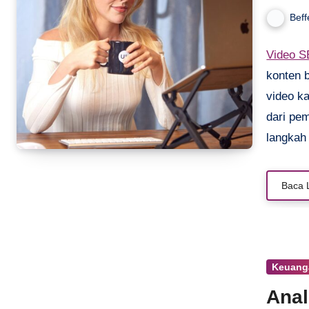
Beff
Video 
konten b
video ka
dari pem
langkah
kontenmu
menjang
Baca 
Artikel
YouTube,
simak p
Keuang
Anal