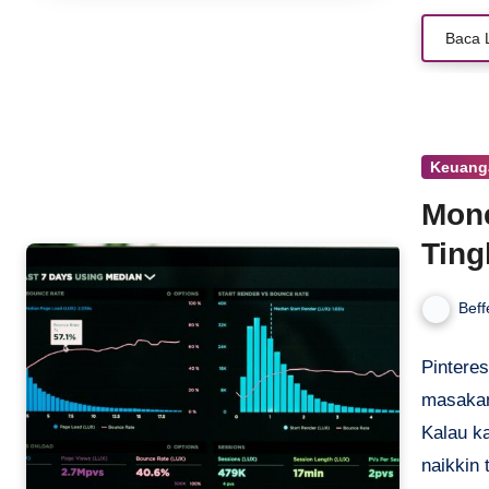
minat, p
Baca 
sesuai k
mudah k
penerima
konversi
Keuang
Mone
Ting
Beff
Pinteres
masakan
Kalau k
naikkin 