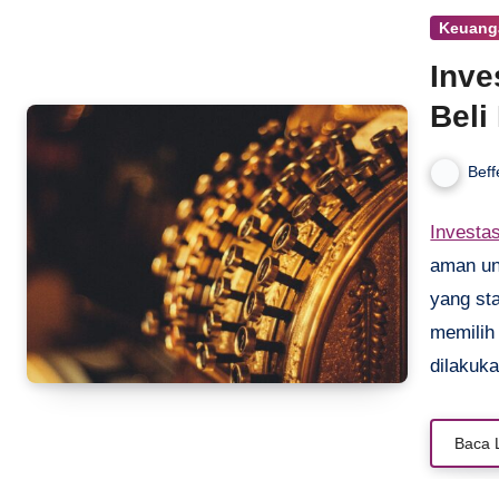
Keuang
Inve
Beli
Beff
Investa
aman un
yang sta
memilih 
dilakuk
strategi
bahas ti
Baca 
platform