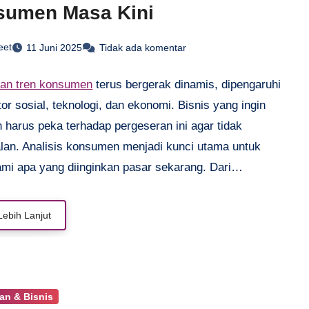
sumen Masa Kini
eet
11 Juni 2025
Tidak ada komentar
an tren konsumen
terus bergerak dinamis, dipengaruhi
tor sosial, teknologi, dan ekonomi. Bisnis yang ingin
 harus peka terhadap pergeseran ini agar tidak
alan. Analisis konsumen menjadi kunci utama untuk
i apa yang diinginkan pasar sekarang. Dari
si belanja online hingga kesadaran akan keberlanjutan,
nsumsi berubah cepat. Tidak hanya tentang produk, tapi
Lebih Lanjut
galaman dan nilai yang ditawarkan. Jika kamu terjun di
emasaran, memahami perubahan tren konsumen bukan
ihan—tapi kebutuhan. Mari kupas lebih dalam
na membaca pola ini dan mengambil tindakan tepat.
an & Bisnis