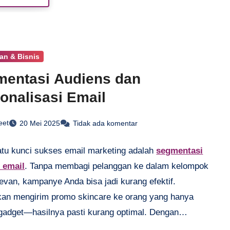
Artikel ini bakal bahas cara kerja, kelebihan, risiko,
ps memilih
P2P lending terpercaya
agar investasi
an dan menguntungkan. Yuk, simak selengkapnya!
an & Bisnis
entasi Audiens dan
onalisasi Email
eet
20 Mei 2025
Tidak ada komentar
atu kunci sukses email marketing adalah
segmentasi
 email
. Tanpa membagi pelanggan ke dalam kelompok
evan, kampanye Anda bisa jadi kurang efektif.
an mengirim promo skincare ke orang yang hanya
k gadget—hasilnya pasti kurang optimal. Dengan
asi, Anda bisa mengelompokkan audiens berdasarkan