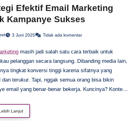
tegi Efektif Email Marketing
uk Kampanye Sukses
eet
3 Juni 2025
Tidak ada komentar
arketing
masih jadi salah satu cara terbaik untuk
kau pelanggan secara langsung. Dibanding media lain,
nya tingkat konversi tinggi karena sifatnya yang
 dan terukur. Tapi, nggak semua orang bisa bikin
e email yang benar-benar bekerja. Kuncinya? Konten
evan, desain yang enak dilihat, dan timing yang tepat.
amu mau hasil maksimal, kamu harus paham betul
Lebih Lanjut
manfaatkan email marketing dengan strategi yang jelas
dari segmentasi audiens sampai analisis performa.
ajari cara optimalkannya!