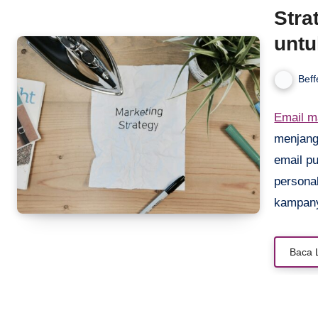
Stra
unt
Beff
Email m
menjang
email pu
personal
kampany
yang rel
Kalau k
Baca 
cara me
—mulai 
Yuk, pel