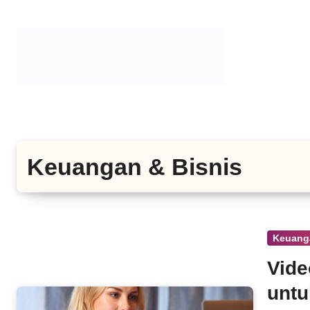
Lewati
ke
konten
Keuangan & Bisnis
Keuang
Vide
untu