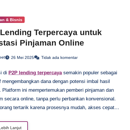
mu bisa lebih percaya diri dalam mengambil keputusan
l. Yuk, simak selengkapnya!
an & Bisnis
Lending Terpercaya untuk
stasi Pinjaman Online
eet
26 Mei 2025
Tidak ada komentar
i di
P2P lending terpercaya
semakin populer sebagai
tif mengembangkan dana dengan potensi imbal hasil
. Platform ini mempertemukan pemberi pinjaman dan
m secara online, tanpa perlu perbankan konvensional.
orang tertarik karena prosesnya mudah, akses cepat,
rn yang lebih tinggi dibanding deposito. Namun, penting
latform yang sudah berizin OJK untuk meminimalkan
Lebih Lanjut