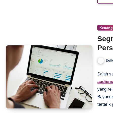
risiko. 
serta ti
kamu am
Keuang
Segm
Pers
Beff
Salah s
audiens
yang rel
Bayangk
tertari
segment