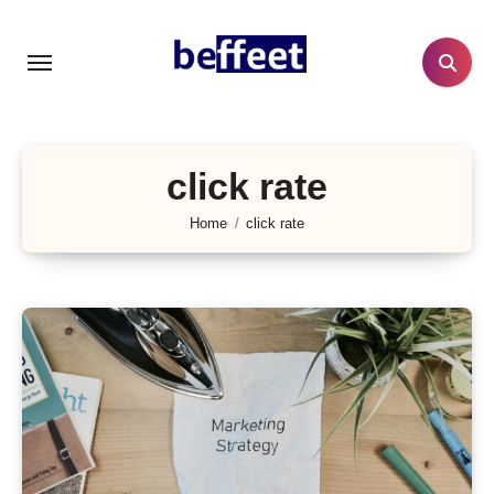
Lewati
ke
konten
click rate
Home
click rate