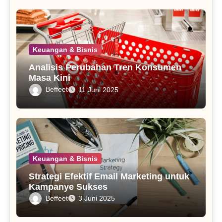
Keuangan & Bisnis
Analisis Perubahan Tren Konsumen
Masa Kini
Beffeet
11 Juni 2025
Keuangan & Bisnis
Strategi Efektif Email Marketing untuk
Kampanye Sukses
Beffeet
3 Juni 2025