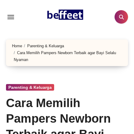
Lewati
ke
konten
Home
Parenting & Keluarga
Cara Memilih Pampers Newborn Terbaik agar Bayi Selalu
Nyaman
Parenting & Keluarga
Cara Memilih
Pampers Newborn