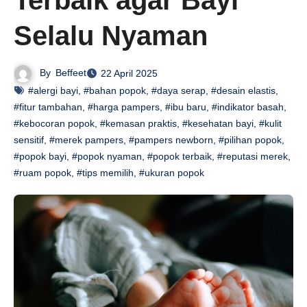
Terbaik agar Bayi
Selalu Nyaman
By
Beffeet
22 April 2025
#alergi bayi
,
#bahan popok
,
#daya serap
,
#desain elastis
,
#fitur tambahan
,
#harga pampers
,
#ibu baru
,
#indikator basah
,
#kebocoran popok
,
#kemasan praktis
,
#kesehatan bayi
,
#kulit
sensitif
,
#merek pampers
,
#pampers newborn
,
#pilihan popok
,
#popok bayi
,
#popok nyaman
,
#popok terbaik
,
#reputasi merek
,
#ruam popok
,
#tips memilih
,
#ukuran popok