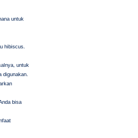
hana untuk
u hibiscus.
salnya, untuk
sa digunakan.
iarkan
 Anda bisa
nfaat