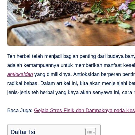
Teh herbal telah menjadi bagian penting dari budaya banyak negara, terutama di Asia. Salah satu daya tarik utama dari teh herbal
adalah kemampuannya untuk memberikan manfaat keseha
antioksidan
yang dimilikinya. Antioksidan berperan pent
radikal bebas. Dalam artikel ini, kita akan menjelajahi b
jenis-jenis teh herbal yang kaya akan senyawa ini, cara
Baca Juga:
Gejala Stres Fisik dan Dampaknya pada Ke
Daftar Isi