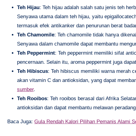
Teh Hijau
: Teh hijau adalah salah satu jenis teh he
Senyawa utama dalam teh hijau, yaitu epigallocatech
termasuk efek antikanker dan penurunan berat bad
Teh Chamomile
: Teh chamomile tidak hanya dikena
Senyawa dalam chamomile dapat membantu menguran
Teh Peppermint
: Teh peppermint memiliki sifat a
pencernaan. Selain itu, aroma peppermint juga dapa
Teh Hibiscus
: Teh hibiscus memiliki warna merah c
akan vitamin C dan antioksidan, yang dapat memba
sumber
.
Teh Rooibos
: Teh rooibos berasal dari Afrika Selat
antioksidan dan dapat membantu melawan peradang
Baca Juga:
Gula Rendah Kalori Pilihan Pemanis Alami S