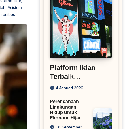
ualitas tidur
,
teh
,
#sistem
 rooibos
Platform Iklan
Terbaik
Rekomendasi
4 Januari 2026
Situs Pasang Iklan
Perencanaan
Lingkungan
Hidup untuk
Ekonomi Hijau
18 September