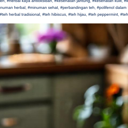
teh
,
#herbal kaya antioksidan
,
#kesehatan jantung
,
#kesehatan kulit
,
#k
inuman herbal
,
#minuman sehat
,
#perbandingan teh
,
#polifenol dalam 
#teh herbal tradisional
,
#teh hibiscus
,
#teh hijau
,
#teh peppermint
,
#teh