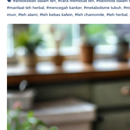
#antioksidan dalam teh
,
#cara membuat teh
,
#flavonoid dalam 
#manfaat teh herbal
,
#mencegah kanker
,
#metabolisme tubuh
,
#m
imun
,
#teh alami
,
#teh bebas kafein
,
#teh chamomile
,
#teh herbal
,