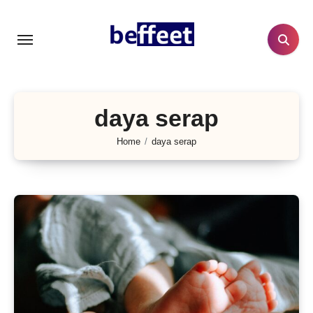
Lewati
ke
konten
daya serap
Home
daya serap