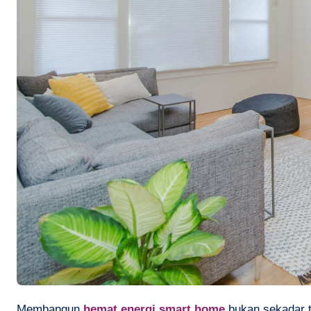
Membangun
hemat energi smart home
bukan sekadar t