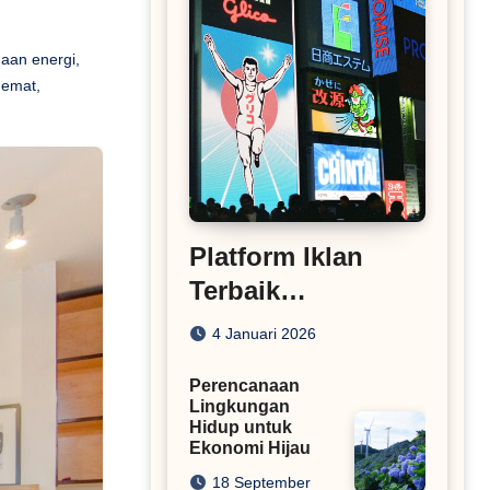
aan energi
,
hemat
,
Platform Iklan
Terbaik
Rekomendasi
4 Januari 2026
Situs Pasang Iklan
Perencanaan
Lingkungan
Hidup untuk
Ekonomi Hijau
18 September