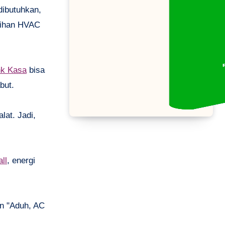
dibutuhkan,
agihan HVAC
nk Kasa
bisa
but.
lat. Jadi,
ll
, energi
rin "Aduh, AC