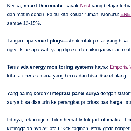
Kedua,
smart thermostat
kayak
Nest
yang belajar kebia
dan matiin sendiri kalau kita keluar rumah. Menurut
ENE
sampe 12-15%.
Jangan lupa
smart plugs
—stopkontak pintar yang bisa ma
ngecek berapa watt yang dipake dan bikin jadwal auto-of
Terus ada
energy monitoring systems
kayak
Emporia 
kita tau persis mana yang boros dan bisa disetel ulang.
Yang paling keren?
Integrasi panel surya
dengan sistem
surya bisa disalurin ke perangkat prioritas pas harga list
Intinya, teknologi ini bikin hemat listrik jadi otomatis—ti
ketinggalan nyala!" atau "Kok tagihan listrik gede banget