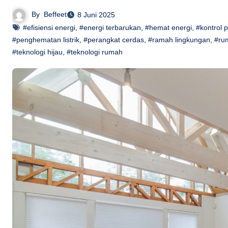
By
Beffeet
8 Juni 2025
#efisiensi energi
,
#energi terbarukan
,
#hemat energi
,
#kontrol p
#penghematan listrik
,
#perangkat cerdas
,
#ramah lingkungan
,
#ru
#teknologi hijau
,
#teknologi rumah