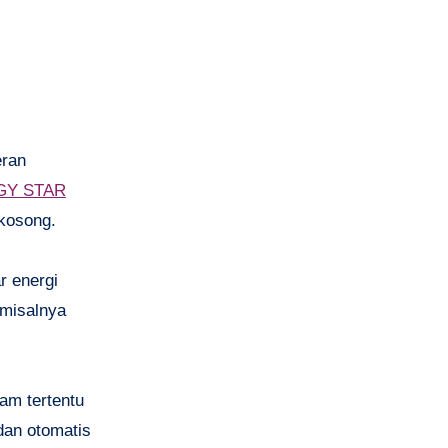
eran
GY STAR
 kosong.
r energi
—misalnya
am tertentu
dan otomatis