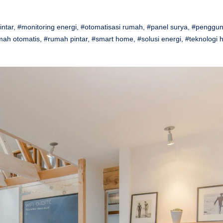
intar
,
#monitoring energi
,
#otomatisasi rumah
,
#panel surya
,
#penggun
mah otomatis
,
#rumah pintar
,
#smart home
,
#solusi energi
,
#teknologi 