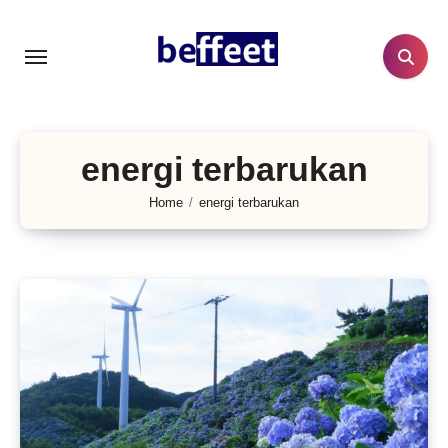
Lewati
ke
konten
energi terbarukan
Home
energi terbarukan