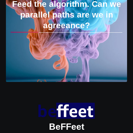
Feed the algorithm. Can we
parallel paths are we in
agreeance?
BeFFeet