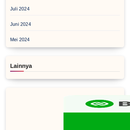
Juli 2024
Juni 2024
Mei 2024
Lainnya