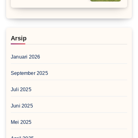
Arsip
Januari 2026
September 2025
Juli 2025
Juni 2025
Mei 2025