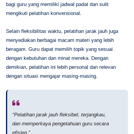
bagi guru yang memiliki jadwal padat dan sulit
mengikuti pelatihan konvensional.
Selain fleksibilitas waktu, pelatihan jarak jauh juga
menyediakan berbagai macam materi yang lebih
beragam. Guru dapat memilih topik yang sesuai
dengan kebutuhan dan minat mereka. Dengan
demikian, pelatihan ini lebih personal dan relevan
dengan situasi mengajar masing-masing.
“Pelatihan jarak jauh fleksibel, terjangkau,
dan memperkaya pengetahuan guru secara
efisien.”