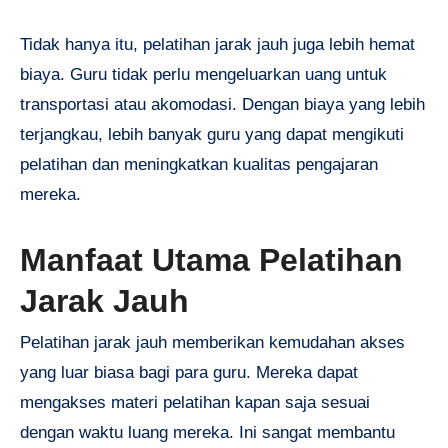
Tidak hanya itu, pelatihan jarak jauh juga lebih hemat
biaya. Guru tidak perlu mengeluarkan uang untuk
transportasi atau akomodasi. Dengan biaya yang lebih
terjangkau, lebih banyak guru yang dapat mengikuti
pelatihan dan meningkatkan kualitas pengajaran
mereka.
Manfaat Utama Pelatihan
Jarak Jauh
Pelatihan jarak jauh memberikan kemudahan akses
yang luar biasa bagi para guru. Mereka dapat
mengakses materi pelatihan kapan saja sesuai
dengan waktu luang mereka. Ini sangat membantu