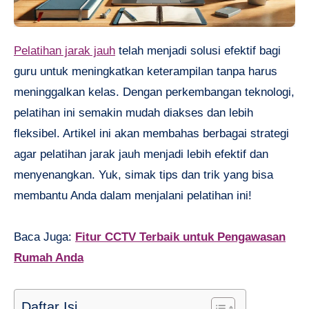
Pelatihan jarak jauh
telah menjadi solusi efektif bagi
guru untuk meningkatkan keterampilan tanpa harus
meninggalkan kelas. Dengan perkembangan teknologi,
pelatihan ini semakin mudah diakses dan lebih
fleksibel. Artikel ini akan membahas berbagai strategi
agar pelatihan jarak jauh menjadi lebih efektif dan
menyenangkan. Yuk, simak tips dan trik yang bisa
membantu Anda dalam menjalani pelatihan ini!
Baca Juga:
Fitur CCTV Terbaik untuk Pengawasan
Rumah Anda
Daftar Isi