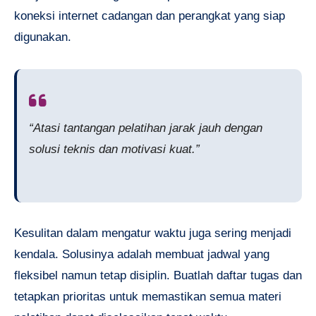
koneksi internet cadangan dan perangkat yang siap
digunakan.
“Atasi tantangan pelatihan jarak jauh dengan
solusi teknis dan motivasi kuat.”
Kesulitan dalam mengatur waktu juga sering menjadi
kendala. Solusinya adalah membuat jadwal yang
fleksibel namun tetap disiplin. Buatlah daftar tugas dan
tetapkan prioritas untuk memastikan semua materi