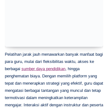
Pelatihan jarak jauh menawarkan banyak manfaat bagi
para guru, mulai dari fleksibilitas waktu, akses ke
berbagai
sumber daya pendidikan
, hingga
penghematan biaya. Dengan memilih platform yang
tepat dan menerapkan strategi yang efektif, guru dapat
mengatasi berbagai tantangan yang muncul dan tetap
termotivasi dalam meningkatkan keterampilan
mengajar. Interaksi aktif dengan instruktur dan peserta