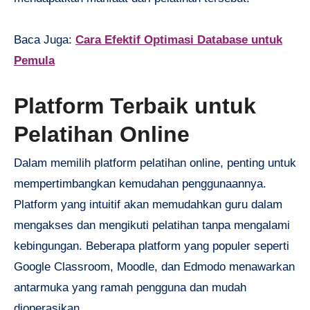
Baca Juga:
Cara Efektif Optimasi Database untuk
Pemula
Platform Terbaik untuk
Pelatihan Online
Dalam memilih platform pelatihan online, penting untuk
mempertimbangkan kemudahan penggunaannya.
Platform yang intuitif akan memudahkan guru dalam
mengakses dan mengikuti pelatihan tanpa mengalami
kebingungan. Beberapa platform yang populer seperti
Google Classroom, Moodle, dan Edmodo menawarkan
antarmuka yang ramah pengguna dan mudah
dioperasikan.