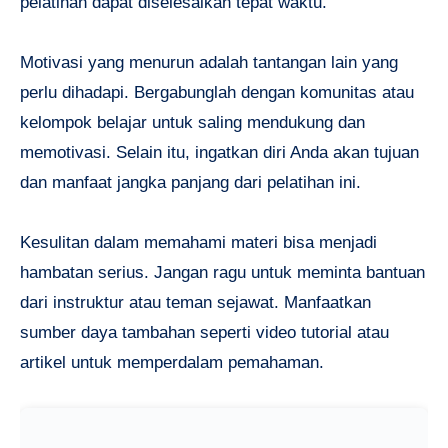
pelatihan dapat diselesaikan tepat waktu.
Motivasi yang menurun adalah tantangan lain yang
perlu dihadapi. Bergabunglah dengan komunitas atau
kelompok belajar untuk saling mendukung dan
memotivasi. Selain itu, ingatkan diri Anda akan tujuan
dan manfaat jangka panjang dari pelatihan ini.
Kesulitan dalam memahami materi bisa menjadi
hambatan serius. Jangan ragu untuk meminta bantuan
dari instruktur atau teman sejawat. Manfaatkan
sumber daya tambahan seperti video tutorial atau
artikel untuk memperdalam pemahaman.