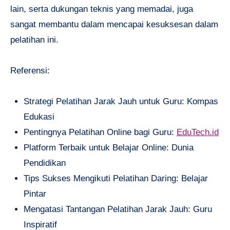
lain, serta dukungan teknis yang memadai, juga
sangat membantu dalam mencapai kesuksesan dalam
pelatihan ini.
Referensi:
Strategi Pelatihan Jarak Jauh untuk Guru: Kompas
Edukasi
Pentingnya Pelatihan Online bagi Guru:
EduTech.id
Platform Terbaik untuk Belajar Online: Dunia
Pendidikan
Tips Sukses Mengikuti Pelatihan Daring: Belajar
Pintar
Mengatasi Tantangan Pelatihan Jarak Jauh: Guru
Inspiratif