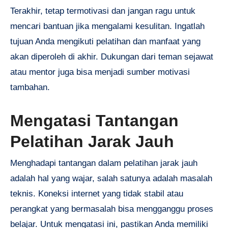
Terakhir, tetap termotivasi dan jangan ragu untuk
mencari bantuan jika mengalami kesulitan. Ingatlah
tujuan Anda mengikuti pelatihan dan manfaat yang
akan diperoleh di akhir. Dukungan dari teman sejawat
atau mentor juga bisa menjadi sumber motivasi
tambahan.
Mengatasi Tantangan
Pelatihan Jarak Jauh
Menghadapi tantangan dalam pelatihan jarak jauh
adalah hal yang wajar, salah satunya adalah masalah
teknis. Koneksi internet yang tidak stabil atau
perangkat yang bermasalah bisa mengganggu proses
belajar. Untuk mengatasi ini, pastikan Anda memiliki