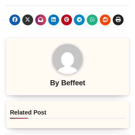
By
Beffeet
Related Post