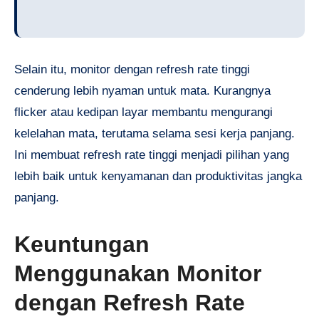
Selain itu, monitor dengan refresh rate tinggi
cenderung lebih nyaman untuk mata. Kurangnya
flicker atau kedipan layar membantu mengurangi
kelelahan mata, terutama selama sesi kerja panjang.
Ini membuat refresh rate tinggi menjadi pilihan yang
lebih baik untuk kenyamanan dan produktivitas jangka
panjang.
Keuntungan
Menggunakan Monitor
dengan Refresh Rate