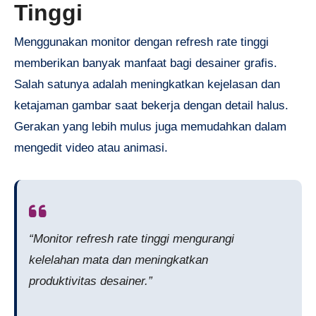
Tinggi
Menggunakan monitor dengan refresh rate tinggi
memberikan banyak manfaat bagi desainer grafis.
Salah satunya adalah meningkatkan kejelasan dan
ketajaman gambar saat bekerja dengan detail halus.
Gerakan yang lebih mulus juga memudahkan dalam
mengedit video atau animasi.
“Monitor refresh rate tinggi mengurangi
kelelahan mata dan meningkatkan
produktivitas desainer.”