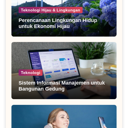
Teknologi Hijau & Lingkungan
Perencanaan Lingkungan Hidup
untuk Ekonomi Hijau
Teknologi
Sistem Informasi Manajemen untuk
Bangunan Gedung