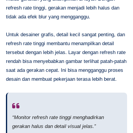
refresh rate tinggi, gerakan menjadi lebih halus dan
tidak ada efek blur yang mengganggu.
Untuk desainer grafis, detail kecil sangat penting, dan
refresh rate tinggi membantu menampilkan detail
tersebut dengan lebih jelas. Layar dengan refresh rate
rendah bisa menyebabkan gambar terlihat patah-patah
saat ada gerakan cepat. Ini bisa mengganggu proses
desain dan membuat pekerjaan terasa lebih berat.
“Monitor refresh rate tinggi menghadirkan
gerakan halus dan detail visual jelas.”