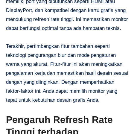
memiliki port yang dibutuhkan seperti HDMI atau
DisplayPort, dan kompatibel dengan kartu grafis yang
mendukung refresh rate tinggi. Ini memastikan monitor
dapat berfungsi optimal tanpa ada hambatan teknis.
Terakhir, pertimbangkan fitur tambahan seperti
teknologi pengurangan blur dan mode pengaturan
warna yang akurat. Fitur-fitur ini akan meningkatkan
pengalaman kerja dan memastikan hasil desain sesuai
dengan yang diinginkan. Dengan memperhatikan
faktor-faktor ini, Anda dapat memilih monitor yang
tepat untuk kebutuhan desain grafis Anda.
Pengaruh Refresh Rate
Tinggi terhadap