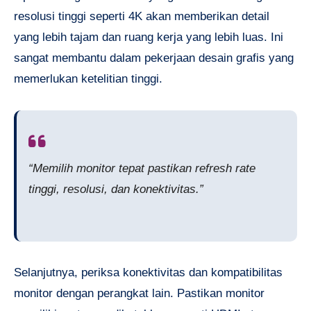
resolusi tinggi seperti 4K akan memberikan detail
yang lebih tajam dan ruang kerja yang lebih luas. Ini
sangat membantu dalam pekerjaan desain grafis yang
memerlukan ketelitian tinggi.
“Memilih monitor tepat pastikan refresh rate
tinggi, resolusi, dan konektivitas.”
Selanjutnya, periksa konektivitas dan kompatibilitas
monitor dengan perangkat lain. Pastikan monitor