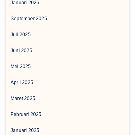
Januari 2026
September 2025
Juli 2025
Juni 2025
Mei 2025
April 2025
Maret 2025
Februari 2025
Januari 2025