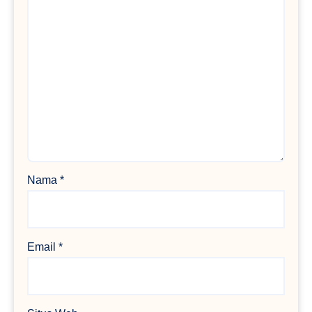
Nama
*
Email
*