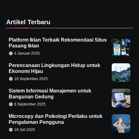
Artikel Terbaru
Platform Iklan Terbaik Rekomendasi Situs
Pasang Iklan
4 Januari 2026
Perencanaan Lingkungan Hidup untuk
Ekonomi Hijau
18 September 2025
Sistem Informasi Manajemen untuk
Bangunan Gedung
6 September 2025
Microcopy dan Psikologi Perilaku untuk
Pengalaman Pengguna
18 Juli 2025