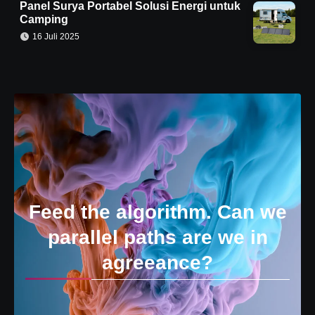
Panel Surya Portabel Solusi Energi untuk
Camping
16 Juli 2025
Feed the algorithm. Can we
parallel paths are we in
agreeance?