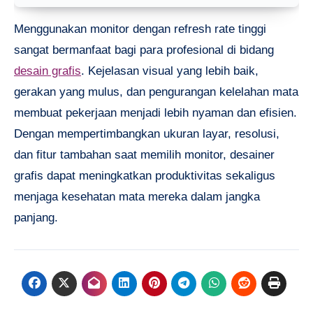
Menggunakan monitor dengan refresh rate tinggi
sangat bermanfaat bagi para profesional di bidang
desain grafis
. Kejelasan visual yang lebih baik,
gerakan yang mulus, dan pengurangan kelelahan mata
membuat pekerjaan menjadi lebih nyaman dan efisien.
Dengan mempertimbangkan ukuran layar, resolusi,
dan fitur tambahan saat memilih monitor, desainer
grafis dapat meningkatkan produktivitas sekaligus
menjaga kesehatan mata mereka dalam jangka
panjang.