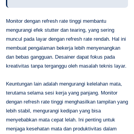
Monitor dengan refresh rate tinggi membantu
mengurangi efek stutter dan tearing, yang sering
muncul pada layar dengan refresh rate rendah. Hal ini
membuat pengalaman bekerja lebih menyenangkan
dan bebas gangguan. Desainer dapat fokus pada
kreativitas tanpa terganggu oleh masalah teknis layar.
Keuntungan lain adalah mengurangi kelelahan mata,
terutama selama sesi kerja yang panjang. Monitor
dengan refresh rate tinggi menghasilkan tampilan yang
lebih stabil, mengurangi kedipan yang bisa
menyebabkan mata cepat lelah. Ini penting untuk
menjaga kesehatan mata dan produktivitas dalam