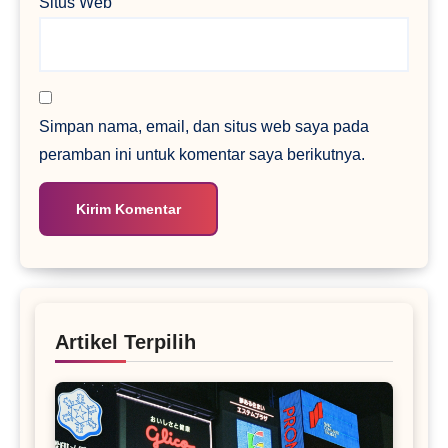
Situs Web
Simpan nama, email, dan situs web saya pada
peramban ini untuk komentar saya berikutnya.
Artikel Terpilih