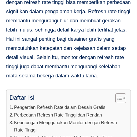
dengan refresh rate tinggi bisa memberikan perbedaan
signifikan dalam pengalaman kerja. Refresh rate tinggi
membantu mengurangi blur dan membuat gerakan
lebih mulus, sehingga detail karya lebih terlihat jelas.
Hal ini sangat penting bagi desainer grafis yang
membutuhkan ketepatan dan kejelasan dalam setiap
detail visual. Selain itu, monitor dengan refresh rate
tinggi juga dapat membantu mengurangi kelelahan
mata selama bekerja dalam waktu lama.
Daftar Isi
Pengertian Refresh Rate dalam Desain Grafis
Perbedaan Refresh Rate Tinggi dan Rendah
Keuntungan Menggunakan Monitor dengan Refresh
Rate Tinggi