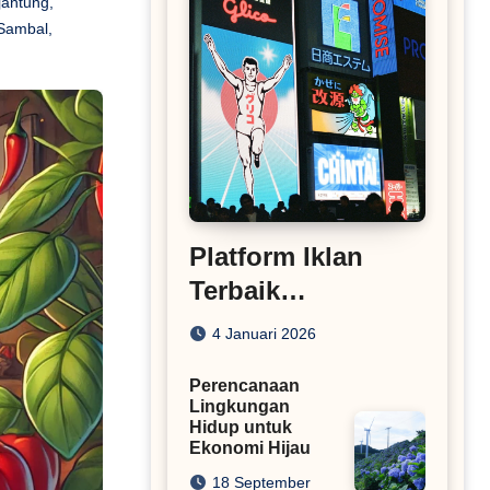
jantung
,
Sambal
,
Platform Iklan
Terbaik
Rekomendasi
4 Januari 2026
Situs Pasang Iklan
Perencanaan
Lingkungan
Hidup untuk
Ekonomi Hijau
18 September