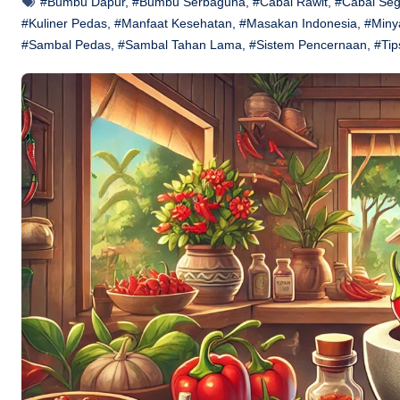
#Bumbu Dapur
,
#Bumbu Serbaguna
,
#Cabai Rawit
,
#Cabai Seg
#Kuliner Pedas
,
#Manfaat Kesehatan
,
#Masakan Indonesia
,
#Miny
#Sambal Pedas
,
#Sambal Tahan Lama
,
#Sistem Pencernaan
,
#Tip