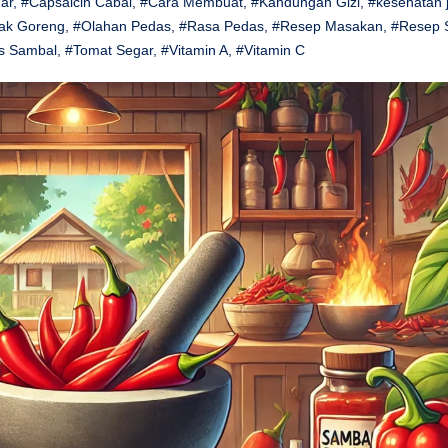
ar
,
#Capsaicin Cabai
,
#Cara Membuat
,
#Kandungan Gizi
,
#kesehatan 
ak Goreng
,
#Olahan Pedas
,
#Rasa Pedas
,
#Resep Masakan
,
#Resep 
s Sambal
,
#Tomat Segar
,
#Vitamin A
,
#Vitamin C