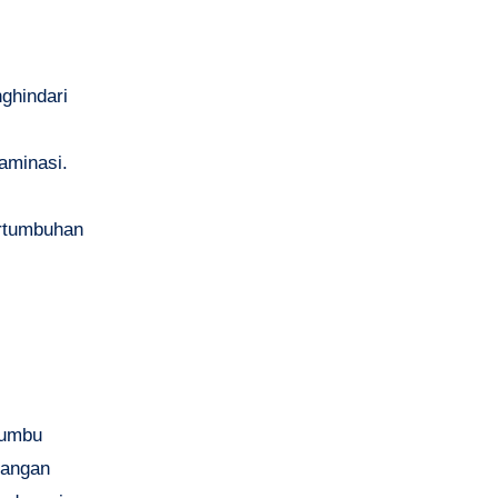
ghindari
aminasi.
ertumbuhan
bumbu
dangan