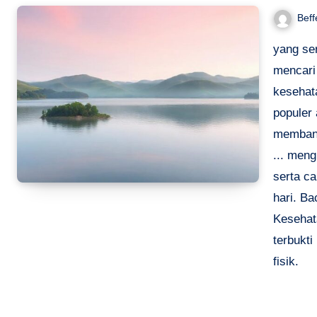
Beff
yang se
mencari
kesehat
populer 
membant
... men
serta c
hari. B
Kesehat
terbukt
fisik.