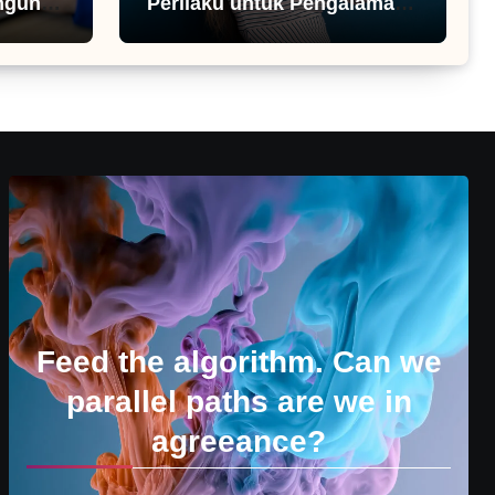
ngunan
Perilaku untuk Pengalaman
Pengguna
Feed the algorithm. Can we
parallel paths are we in
agreeance?