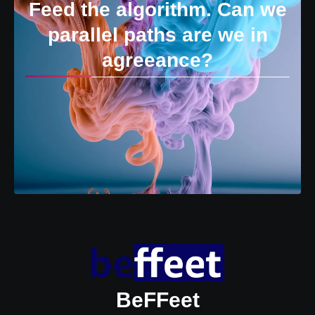
Feed the algorithm. Can we
parallel paths are we in
agreeance?
BeFFeet