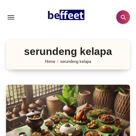
Lewati
ke
konten
serundeng kelapa
Home
serundeng kelapa