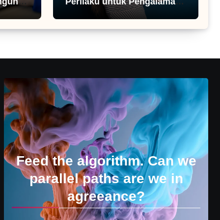
ngunan
Perilaku untuk Pengalaman
Pengguna
Feed the algorithm. Can we
parallel paths are we in
agreeance?