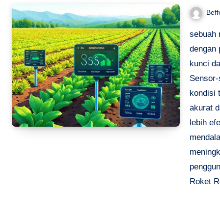
Beff
sebuah r
dengan 
kunci d
Sensor-
kondisi 
akurat 
lebih ef
mendala
meningk
penggun
Roket R