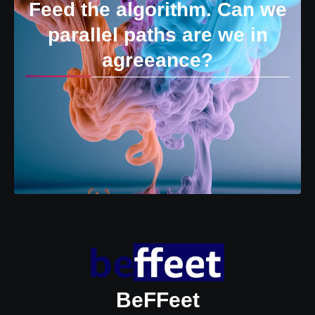
Feed the algorithm. Can we
parallel paths are we in
agreeance?
BeFFeet