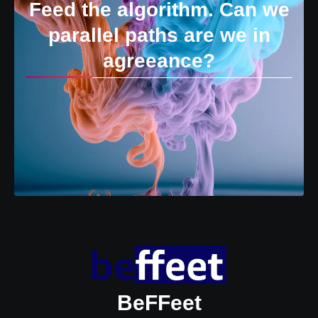
Feed the algorithm. Can we
parallel paths are we in
agreeance?
BeFFeet