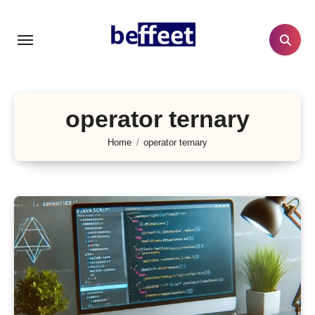
Lewati
ke
konten
operator ternary
Home
operator ternary