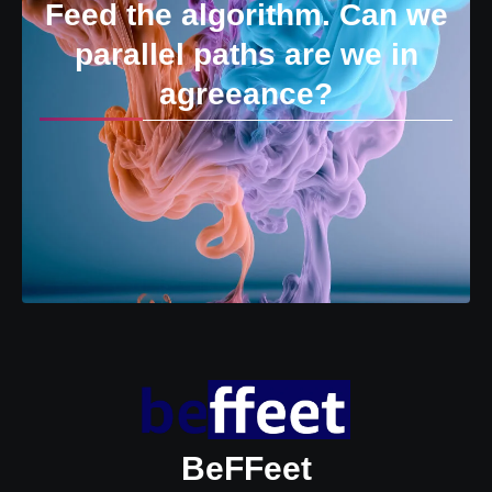
Feed the algorithm. Can we
parallel paths are we in
agreeance?
BeFFeet