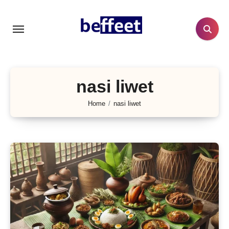
Lewati
ke
konten
nasi liwet
Home
nasi liwet