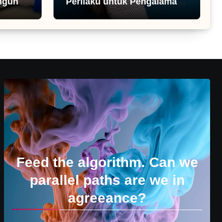
ngunan
Perilaku untuk Pengalaman
Pengguna
Feed the algorithm. Can we
parallel paths are we in
agreeance?