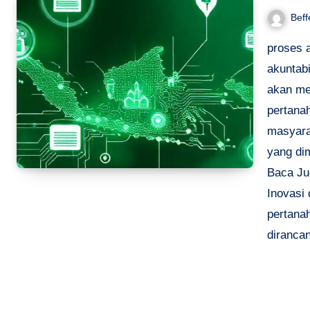
Beff
proses a
akuntabi
akan me
pertana
masyarak
yang dim
Baca Ju
Inovasi
pertana
dirancan