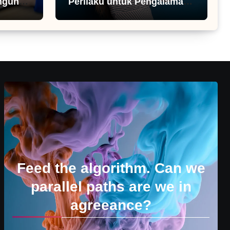
ngunan
Perilaku untuk Pengalaman
Pengguna
Feed the algorithm. Can we
parallel paths are we in
agreeance?