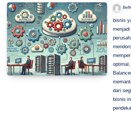
Beff
bisnis 
menjadi
perusah
mendoro
memperk
optimal,
Balance
memanta
dari seg
bisnis i
pendekat