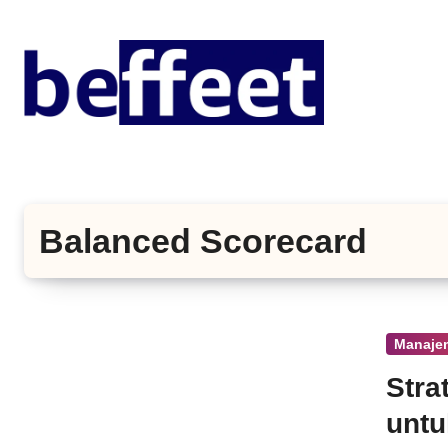
Lewati
ke
konten
Balanced Scorecard
Manaje
Stra
untu