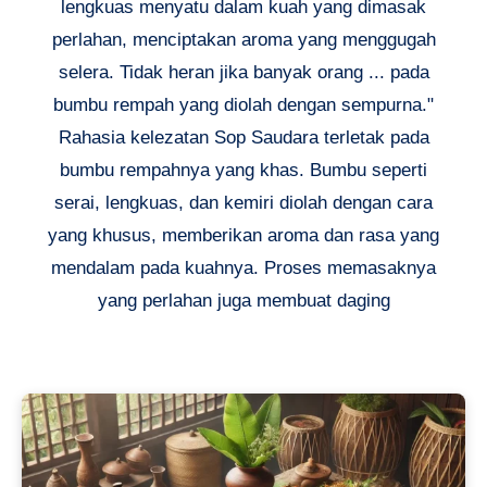
lengkuas menyatu dalam kuah yang dimasak
perlahan, menciptakan aroma yang menggugah
selera. Tidak heran jika banyak orang ... pada
bumbu rempah yang diolah dengan sempurna."
Rahasia kelezatan Sop Saudara terletak pada
bumbu rempahnya yang khas. Bumbu seperti
serai, lengkuas, dan kemiri diolah dengan cara
yang khusus, memberikan aroma dan rasa yang
mendalam pada kuahnya. Proses memasaknya
yang perlahan juga membuat daging