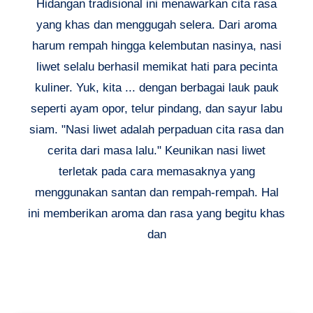
Hidangan tradisional ini menawarkan cita rasa
yang khas dan menggugah selera. Dari aroma
harum rempah hingga kelembutan nasinya, nasi
liwet selalu berhasil memikat hati para pecinta
kuliner. Yuk, kita ... dengan berbagai lauk pauk
seperti ayam opor, telur pindang, dan sayur labu
siam. "Nasi liwet adalah perpaduan cita rasa dan
cerita dari masa lalu." Keunikan nasi liwet
terletak pada cara memasaknya yang
menggunakan santan dan rempah-rempah. Hal
ini memberikan aroma dan rasa yang begitu khas
dan