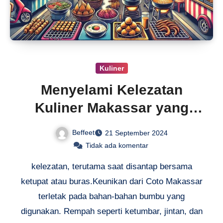
Kuliner
Menyelami Kelezatan
Kuliner Makassar yang
Otentik
Beffeet
21 September 2024
Tidak ada komentar
kelezatan, terutama saat disantap bersama
ketupat atau buras.Keunikan dari Coto Makassar
terletak pada bahan-bahan bumbu yang
digunakan. Rempah seperti ketumbar, jintan, dan