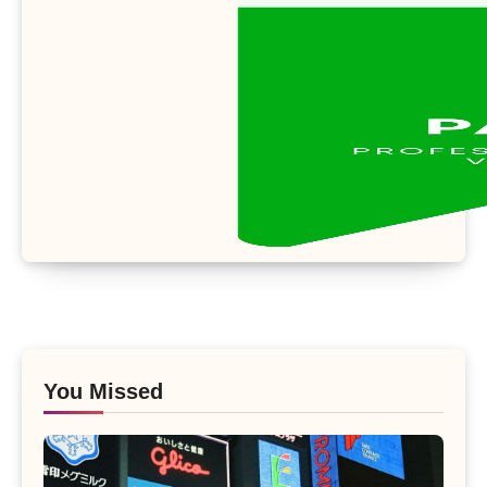
You Missed