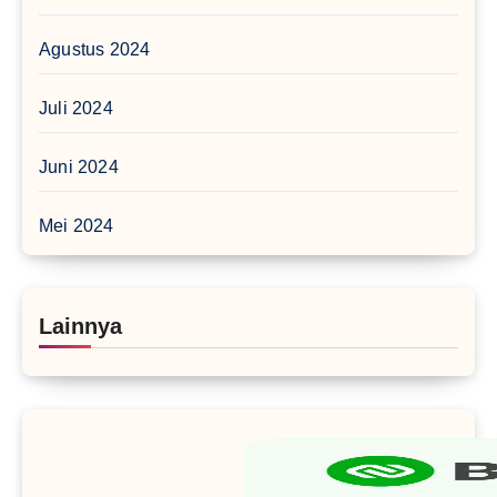
Agustus 2024
Juli 2024
Juni 2024
Mei 2024
Lainnya