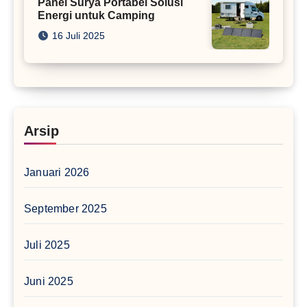
Panel Surya Portabel Solusi
Energi untuk Camping
16 Juli 2025
Arsip
Januari 2026
September 2025
Juli 2025
Juni 2025