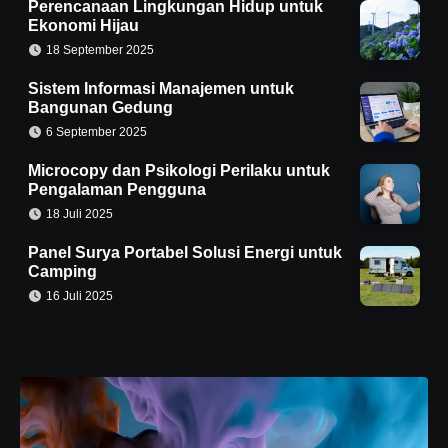
Perencanaan Lingkungan Hidup untuk
Ekonomi Hijau
18 September 2025
Sistem Informasi Manajemen untuk
Bangunan Gedung
6 September 2025
Microcopy dan Psikologi Perilaku untuk
Pengalaman Pengguna
18 Juli 2025
Panel Surya Portabel Solusi Energi untuk
Camping
16 Juli 2025