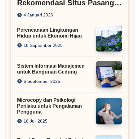
Rekomendasi Situs Pasang
Iklan
4 Januari 2026
Perencanaan Lingkungan
Hidup untuk Ekonomi Hijau
18 September 2025
Sistem Informasi Manajemen
untuk Bangunan Gedung
6 September 2025
Microcopy dan Psikologi
Perilaku untuk Pengalaman
Pengguna
18 Juli 2025