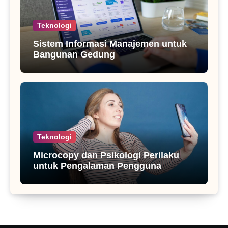
Teknologi
Sistem Informasi Manajemen untuk
Bangunan Gedung
Teknologi
Microcopy dan Psikologi Perilaku
untuk Pengalaman Pengguna