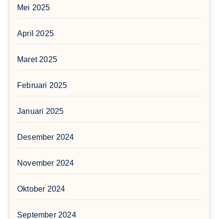
Mei 2025
April 2025
Maret 2025
Februari 2025
Januari 2025
Desember 2024
November 2024
Oktober 2024
September 2024